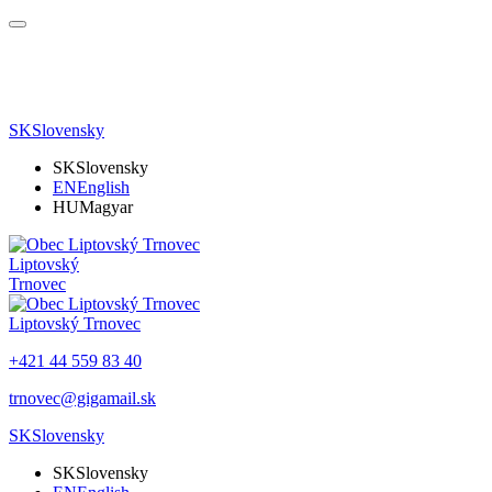
SK
Slovensky
SK
Slovensky
EN
English
HU
Magyar
Liptovský
Trnovec
Liptovský Trnovec
+421 44 559 83 40
trnovec@gigamail.sk
SK
Slovensky
SK
Slovensky