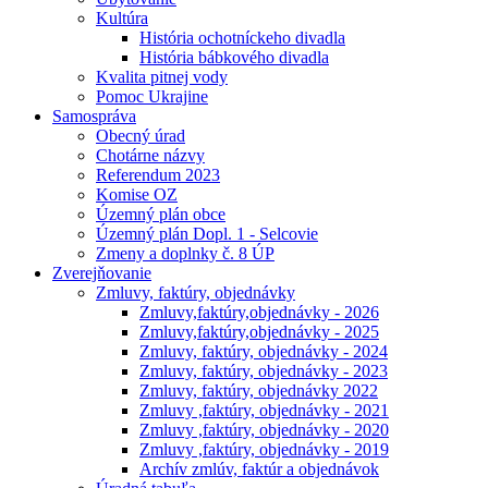
Kultúra
História ochotníckeho divadla
História bábkového divadla
Kvalita pitnej vody
Pomoc Ukrajine
Samospráva
Obecný úrad
Chotárne názvy
Referendum 2023
Komise OZ
Územný plán obce
Územný plán Dopl. 1 - Selcovie
Zmeny a doplnky č. 8 ÚP
Zverejňovanie
Zmluvy, faktúry, objednávky
Zmluvy,faktúry,objednávky - 2026
Zmluvy,faktúry,objednávky - 2025
Zmluvy, faktúry, objednávky - 2024
Zmluvy, faktúry, objednávky - 2023
Zmluvy, faktúry, objednávky 2022
Zmluvy ,faktúry, objednávky - 2021
Zmluvy ,faktúry, objednávky - 2020
Zmluvy ,faktúry, objednávky - 2019
Archív zmlúv, faktúr a objednávok