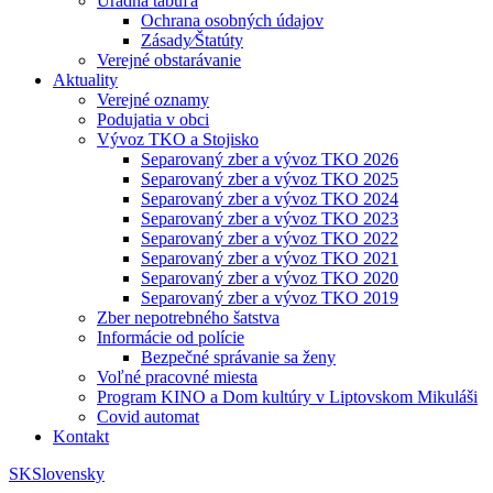
Úradná tabuľa
Ochrana osobných údajov
Zásady⁄Štatúty
Verejné obstarávanie
Aktuality
Verejné oznamy
Podujatia v obci
Vývoz TKO a Stojisko
Separovaný zber a vývoz TKO 2026
Separovaný zber a vývoz TKO 2025
Separovaný zber a vývoz TKO 2024
Separovaný zber a vývoz TKO 2023
Separovaný zber a vývoz TKO 2022
Separovaný zber a vývoz TKO 2021
Separovaný zber a vývoz TKO 2020
Separovaný zber a vývoz TKO 2019
Zber nepotrebného šatstva
Informácie od polície
Bezpečné správanie sa ženy
Voľné pracovné miesta
Program KINO a Dom kultúry v Liptovskom Mikuláši
Covid automat
Kontakt
SK
Slovensky