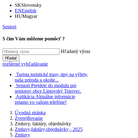
SK
Slovensky
EN
English
HU
Magyar
Seniori
S čím Vám môžeme pomôcť ?
Hľadaný výraz
Hľadať
rozšírené vyhľadávanie
Turista
turistické trasy, tipy na výlety,
naša príroda a okolie...
Seniori
Prejdete do modulu pre
seniorov obce Liptovský Trnovec.
Aplikácia
Aktuálne informácie
priamo vo vašom telefóne!
Úvodná stránka
Zverejňovanie
Zmluvy, faktúry, objednávky
Zmluvy,faktúry,objednávky - 2025
Zmluvy