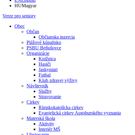
EN
English
HU
Magyar
Verze pro seniory
Obec
Občan
Občianska inzercia
Plážové kúpalisko
PSBU Beňušovce
Organizácie
Knižnica
Hasiči
Jaskyniari
Futbal
Klub zdravej výživy
Návštevník
Služby
Stravovanie
Cirkev
Rímskokatolícka cirkev
Evanjelická cirkev Augsburského vyznania
Materská škola
Aktivity
Interiér MŠ
Ubytovanie