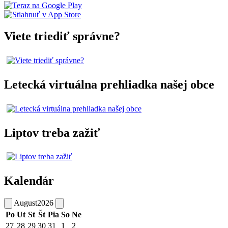
Viete triediť správne?
Letecká virtuálna prehliadka našej obce
Liptov treba zažiť
Kalendár
August
2026
Po
Ut
St
Št
Pia
So
Ne
27
28
29
30
31
1
2