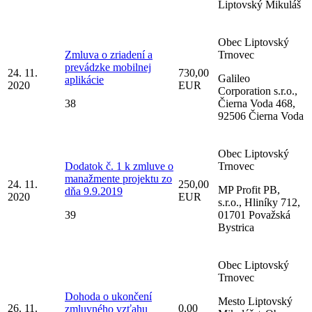
Liptovský Mikuláš
Obec Liptovský
Zmluva o zriadení a
Trnovec
prevádzke mobilnej
24. 11.
730,00
Galileo
aplikácie
2020
EUR
Corporation s.r.o.,
38
Čierna Voda 468,
92506 Čierna Voda
Obec Liptovský
Dodatok č. 1 k zmluve o
Trnovec
manažmente projektu zo
24. 11.
250,00
MP Profit PB,
dňa 9.9.2019
2020
EUR
s.r.o., Hliníky 712,
39
01701 Považská
Bystrica
Obec Liptovský
Trnovec
Dohoda o ukončení
Mesto Liptovský
26. 11.
0,00
zmluvného vzťahu