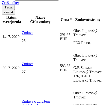
Zrušiť filter
Zavrieť
Dátum
Názov
Cena *
Zmluvné strany
zverejnenia
Číslo zmluvy
Obec Liptovský
Zmluva
291,67
Trnovec
14. 7. 2020
EUR
26
FEXT s.r.o.
Obec Liptovský
Trnovec
Zmluva
583,33
G.B.S., s.r.o.,
30. 7. 2020
EUR
27
Liptovský Trnovec
126, 03101
Liptovský Trnovec
Obec Liptovský
Trnovec
Zmluva o združenej