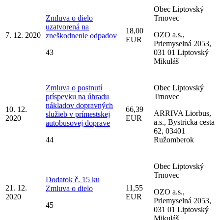
Obec Liptovský
Zmluva o dielo
Trnovec
uzatvorená na
18,00
OZO a.s.,
7. 12. 2020
zneškodnenie odpadov
EUR
Priemyselná 2053,
43
031 01 Liptovský
Mikuláš
Zmluva o postnutí
Obec Liptovský
príspevku na úhradu
Trnovec
nákladov dopravných
10. 12.
66,39
ARRIVA Liorbus,
služieb v prímestskej
2020
EUR
a.s., Bystricka cesta
autobusovej doprave
62, 03401
44
Ružomberok
Obec Liptovský
Trnovec
Dodatok č. 15 ku
21. 12.
11,55
Zmluva o dielo
OZO a.s.,
2020
EUR
Priemyselná 2053,
45
031 01 Liptovský
Mikuláš