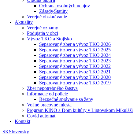
Úradná tabuľa
Ochrana osobných údajov
Zásady⁄Štatúty
Verejné obstarávanie
Aktuality
Verejné oznamy
Podujatia v obci
Vývoz TKO a Stojisko
Separovaný zber a vývoz TKO 2026
Separovaný zber a vývoz TKO 2025
Separovaný zber a vývoz TKO 2024
Separovaný zber a vývoz TKO 2023
Separovaný zber a vývoz TKO 2022
Separovaný zber a vývoz TKO 2021
Separovaný zber a vývoz TKO 2020
Separovaný zber a vývoz TKO 2019
Zber nepotrebného šatstva
Informácie od polície
Bezpečné správanie sa ženy
Voľné pracovné miesta
Program KINO a Dom kultúry v Liptovskom Mikuláši
Covid automat
Kontakt
SK
Slovensky