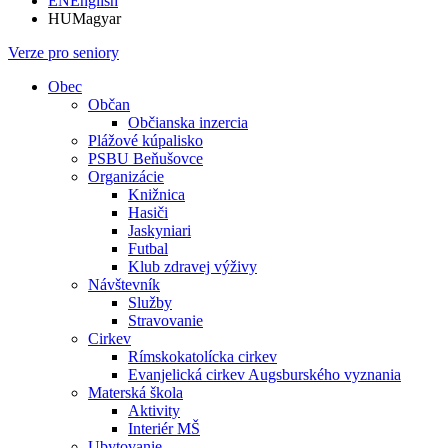
EN
English
HU
Magyar
Verze pro seniory
Obec
Občan
Občianska inzercia
Plážové kúpalisko
PSBU Beňušovce
Organizácie
Knižnica
Hasiči
Jaskyniari
Futbal
Klub zdravej výživy
Návštevník
Služby
Stravovanie
Cirkev
Rímskokatolícka cirkev
Evanjelická cirkev Augsburského vyznania
Materská škola
Aktivity
Interiér MŠ
Ubytovanie