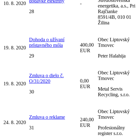
Stredoslovenská
dodávke elektriny
10. 8. 2020
-
energetika, a.s., Pri
28
Rajčianke
8591/4B, 010 01
Žilina
Dohoda o užívaní
Obec Liptovský
400,00
prístavného móla
Trnovec
19. 8. 2020
EUR
29
Peter Halahija
Obec Liptovský
Zmluva o dielo č.
Trnovec
0,00
O/31/2020
19. 8. 2020
EUR
Metal Servis
30
Recycling, s.r.o.
Obec Liptovský
Zmluva o reklame
Trnovec
240,00
24. 8. 2020
EUR
31
Profesionálny
register s.r.o.