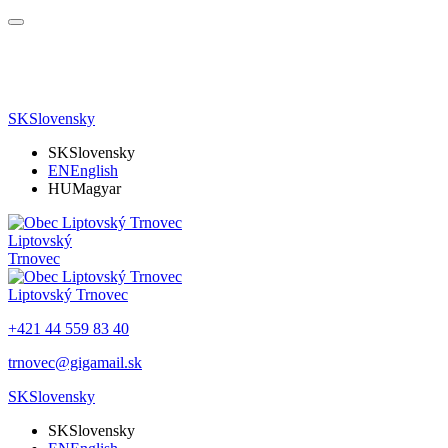
SK
Slovensky
SK
Slovensky
EN
English
HU
Magyar
Liptovský
Trnovec
Liptovský Trnovec
+421 44 559 83 40
trnovec@gigamail.sk
SK
Slovensky
SK
Slovensky