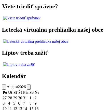
Viete triediť správne?
Letecká virtuálna prehliadka našej obce
Liptov treba zažiť
Kalendár
August
2026
Po
Ut
St
Št
Pia
So
Ne
27
28
29
30
31
1
2
3
4
5
6
7
8
9
10
11
12
13
14
15
16