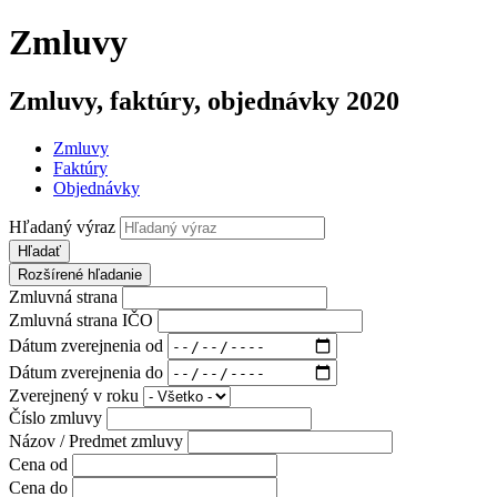
Zmluvy
Zmluvy, faktúry, objednávky 2020
Zmluvy
Faktúry
Objednávky
Hľadaný výraz
Hľadať
Rozšírené hľadanie
Zmluvná strana
Zmluvná strana IČO
Dátum zverejnenia od
Dátum zverejnenia do
Zverejnený v roku
Číslo zmluvy
Názov / Predmet zmluvy
Cena od
Cena do