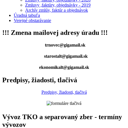
Zmluvy ,faktúry, objednávky - 2019
Archív zmlúv, faktúr a objednávok
Úradná tabuľa
Verejné obstarávanie
!!! Zmena mailovej adresy úradu !!!
trnovec@gigamail.sk
starostalt@gigamail.sk
ekonomikalt@gigamail.sk
Predpisy, žiadosti, tlačivá
Predpisy, žiadosti, tlačivá
Vývoz TKO a separovaný zber - termíny
vývozov