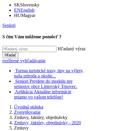
SK
Slovensky
EN
English
HU
Magyar
Seniori
S čím Vám môžeme pomôcť ?
Hľadaný výraz
Hľadať
rozšírené vyhľadávanie
Turista
turistické trasy, tipy na výlety,
naša príroda a okolie...
Seniori
Prejdete do modulu pre
seniorov obce Liptovský Trnovec.
Aplikácia
Aktuálne informácie
priamo vo vašom telefóne!
Úvodná stránka
Zverejňovanie
Zmluvy, faktúry, objednávky
Zmluvy ,faktúry, objednávky - 2020
Zmluvy