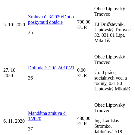
Obec Liptovský
Trnovec
Zmluva č. 3/2020/Dot o
700,00
poskytnutí dotácie
TJ Družstevník,
5. 10. 2020
EUR
Liptovský Trnovec
35
32, 031 01 Lipt.
Mikuláš
Obec Liptovský
Trnovec
Dohoda č. 20/22/010/21
27. 10.
0,00
Úrad práce,
2020
EUR
36
sociálnych vecí a
rodiny, 031 80
Liptovský Mikuláš
Obec Liptovský
Trnovec
Mandátna zmluva č.
480,00
1/2020
Ing. Ladislav
6. 11. 2020
EUR
Stromko,
37
Jabloňová 518