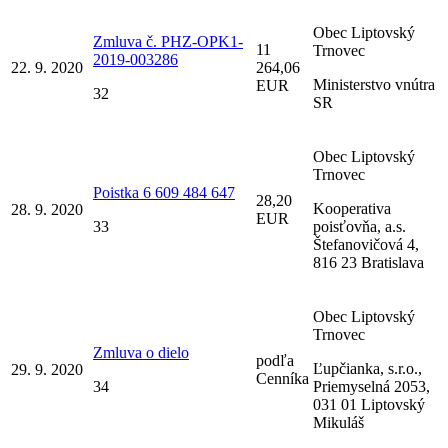
Obec Liptovský
Zmluva č. PHZ-OPK1-
11
Trnovec
2019-003286
22. 9. 2020
264,06
Ministerstvo vnútra
EUR
32
SR
Obec Liptovský
Trnovec
Poistka 6 609 484 647
28,20
Kooperativa
28. 9. 2020
EUR
33
poisťovňa, a.s.
Štefanovičová 4,
816 23 Bratislava
Obec Liptovský
Trnovec
Zmluva o dielo
podľa
Ľupčianka, s.r.o.,
29. 9. 2020
Cenníka
34
Priemyselná 2053,
031 01 Liptovský
Mikuláš