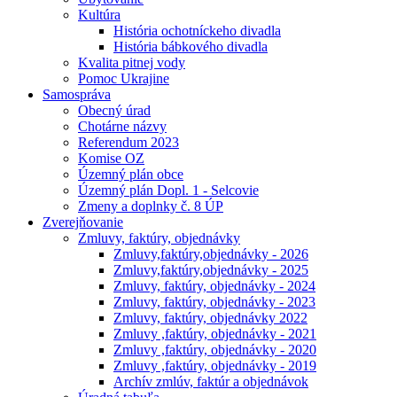
Kultúra
História ochotníckeho divadla
História bábkového divadla
Kvalita pitnej vody
Pomoc Ukrajine
Samospráva
Obecný úrad
Chotárne názvy
Referendum 2023
Komise OZ
Územný plán obce
Územný plán Dopl. 1 - Selcovie
Zmeny a doplnky č. 8 ÚP
Zverejňovanie
Zmluvy, faktúry, objednávky
Zmluvy,faktúry,objednávky - 2026
Zmluvy,faktúry,objednávky - 2025
Zmluvy, faktúry, objednávky - 2024
Zmluvy, faktúry, objednávky - 2023
Zmluvy, faktúry, objednávky 2022
Zmluvy ,faktúry, objednávky - 2021
Zmluvy ,faktúry, objednávky - 2020
Zmluvy ,faktúry, objednávky - 2019
Archív zmlúv, faktúr a objednávok