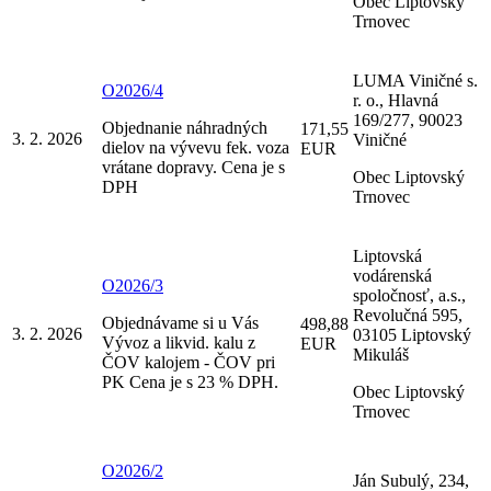
Obec Liptovský
Trnovec
LUMA Viničné s.
O2026/4
r. o., Hlavná
169/277, 90023
Objednanie náhradných
171,55
3. 2. 2026
Viničné
dielov na vývevu fek. voza
EUR
vrátane dopravy. Cena je s
Obec Liptovský
DPH
Trnovec
Liptovská
vodárenská
O2026/3
spoločnosť, a.s.,
Revolučná 595,
Objednávame si u Vás
498,88
3. 2. 2026
03105 Liptovský
Vývoz a likvid. kalu z
EUR
Mikuláš
ČOV kalojem - ČOV pri
PK Cena je s 23 % DPH.
Obec Liptovský
Trnovec
O2026/2
Ján Subulý, 234,