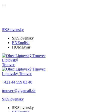
SK
Slovensky
SK
Slovensky
EN
English
HU
Magyar
Liptovský
Trnovec
Liptovský Trnovec
+421 44 559 83 40
trnovec@gigamail.sk
SK
Slovensky
SK
Slovensky