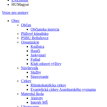
EN
English
HU
Magyar
Verze pro seniory
Obec
Občan
Občianska inzercia
Plážové kúpalisko
PSBU Beňušovce
Organizácie
Knižnica
Hasiči
Jaskyniari
Futbal
Klub zdravej výživy
Návštevník
Služby
Stravovanie
Cirkev
Rímskokatolícka cirkev
Evanjelická cirkev Augsburského vyznania
Materská škola
Aktivity
Interiér MŠ
Ubytovanie