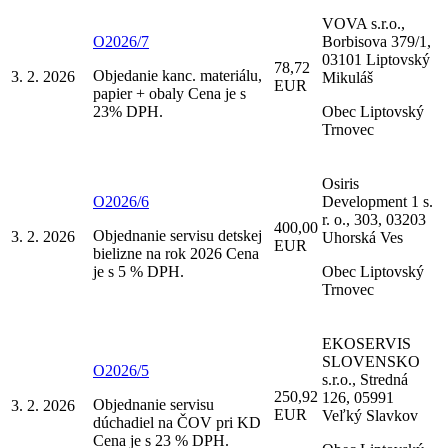
VOVA s.r.o.,
O2026/7
Borbisova 379/1,
03101 Liptovský
78,72
Objedanie kanc. materiálu,
3. 2. 2026
Mikuláš
EUR
papier + obaly Cena je s
23% DPH.
Obec Liptovský
Trnovec
Osiris
O2026/6
Development 1 s.
r. o., 303, 03203
400,00
Objednanie servisu detskej
3. 2. 2026
Uhorská Ves
EUR
bielizne na rok 2026 Cena
je s 5 % DPH.
Obec Liptovský
Trnovec
EKOSERVIS
SLOVENSKO
O2026/5
s.r.o., Stredná
250,92
126, 05991
Objednanie servisu
3. 2. 2026
EUR
Veľký Slavkov
dúchadiel na ČOV pri KD
Cena je s 23 % DPH.