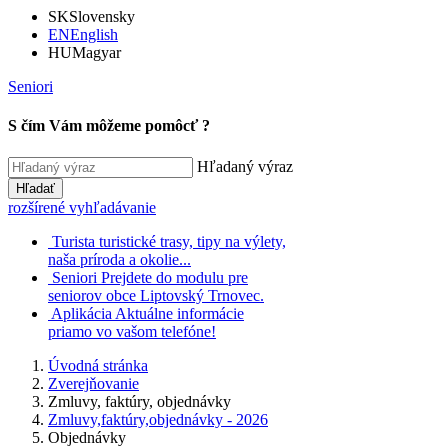
SK
Slovensky
EN
English
HU
Magyar
Seniori
S čím Vám môžeme pomôcť ?
Hľadaný výraz
Hľadať
rozšírené vyhľadávanie
Turista
turistické trasy, tipy na výlety,
naša príroda a okolie...
Seniori
Prejdete do modulu pre
seniorov obce Liptovský Trnovec.
Aplikácia
Aktuálne informácie
priamo vo vašom telefóne!
Úvodná stránka
Zverejňovanie
Zmluvy, faktúry, objednávky
Zmluvy,faktúry,objednávky - 2026
Objednávky