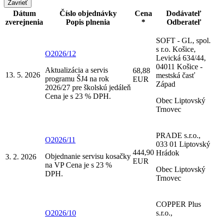
Zavrieť
Dátum
Číslo objednávky
Cena
Dodávateľ
zverejnenia
Popis plnenia
*
Odberateľ
SOFT - GL, spol.
s r.o. Košice,
O2026/12
Levická 634/44,
04011 Košice -
Aktualizácia a servis
68,88
13. 5. 2026
mestská časť
programu ŠJ4 na rok
EUR
Západ
2026/27 pre školskú jedáleň
Cena je s 23 % DPH.
Obec Liptovský
Trnovec
PRADE s.r.o.,
O2026/11
033 01 Liptovský
444,90
Hrádok
Objednanie servisu kosačky
3. 2. 2026
EUR
na VP Cena je s 23 %
Obec Liptovský
DPH.
Trnovec
COPPER Plus
O2026/10
s.r.o.,