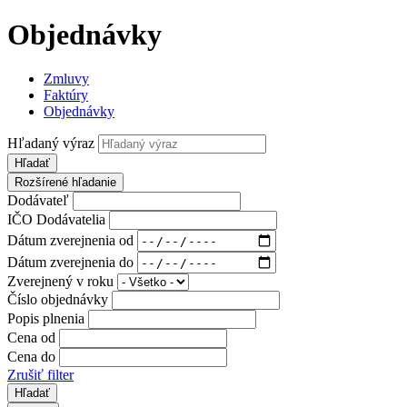
Objednávky
Zmluvy
Faktúry
Objednávky
Hľadaný výraz
Hľadať
Rozšírené hľadanie
Dodávateľ
IČO Dodávatelia
Dátum zverejnenia od
Dátum zverejnenia do
Zverejnený v roku
Číslo objednávky
Popis plnenia
Cena od
Cena do
Zrušiť filter