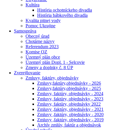
Kultúra
História ochotníckeho divadla
História bábkového divadla
Kvalita pitnej vody
Pomoc Ukrajine
Samospráva
Obecný úrad
Chotárne názvy
Referendum 2023
Komise OZ
Územný plán obce
Územný plán Dopl. 1 - Selcovie
Zmeny a doplnky č. 8 ÚP
Zverejňovanie
Zmluvy, faktúry, objednávky
Zmluvy,faktúry,objednávky - 2026
Zmluvy,faktúry,objednávky - 2025
Zmluvy, faktúry, objednávky - 2024
Zmluvy, faktúry, objednávky - 2023
Zmluvy, faktúry, objednávky 2022
Zmluvy ,faktúry, objednávky - 2021
Zmluvy ,faktúry, objednávky - 2020
Zmluvy ,faktúry, objednávky - 2019
Archív zmlúv, faktúr a objednávok