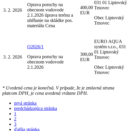
031 01 Liptovský
Oprava poruchy na
400,00
Trnovec
obecnom vodovode
3. 2. 2026
EUR
2.1.2026 úprava terénu a
Obec Liptovský
uhŕňanie na skládke pos.
Trnovec
materiálu Cena
EURO AQUA
O2026/1
systém s.r.o., 031
01 Liptovský
300,00
Oprava poruchy na
3. 2. 2026
Trnovec
EUR
obecnom vodovode
2.1.2026
Obec Liptovský
Trnovec
* Uvedená cena je konečná. V prípade, že je zmluvná strana
platcom DPH, je cena uvedená vrátane DPH.
prvá stránka
predchádzajúca stránka
1
2
3
ďalšia stránka