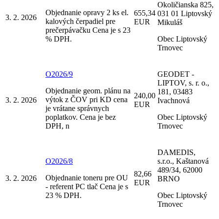
Okoličianska 825,
Objednanie opravy 2 ks el.
655,34
031 01 Liptovský
3. 2. 2026
kalových čerpadiel pre
EUR
Mikuláš
prečerpávačku Cena je s 23
% DPH.
Obec Liptovský
Trnovec
O2026/9
GEODET -
LIPTOV, s. r. o.,
Objednanie geom. plánu na
181, 03483
240,00
výtok z ČOV pri KD cena
3. 2. 2026
Ivachnová
EUR
je vrátane správnych
poplatkov. Cena je bez
Obec Liptovský
DPH, n
Trnovec
DAMEDIS,
O2026/8
s.r.o., Kaštanová
489/34, 62000
82,66
Objednanie toneru pre OU
3. 2. 2026
BRNO
EUR
- referent PC tlač Cena je s
23 % DPH.
Obec Liptovský
Trnovec