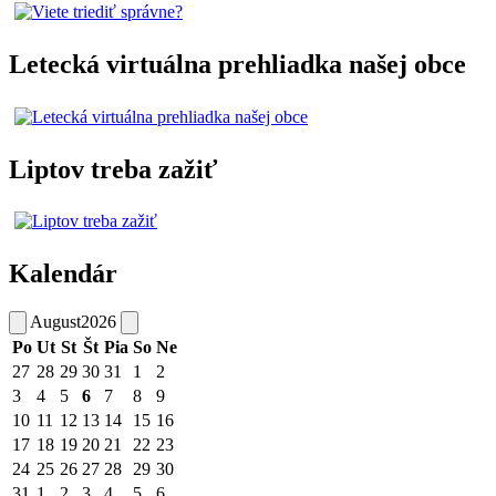
Letecká virtuálna prehliadka našej obce
Liptov treba zažiť
Kalendár
August
2026
Po
Ut
St
Št
Pia
So
Ne
27
28
29
30
31
1
2
3
4
5
6
7
8
9
10
11
12
13
14
15
16
17
18
19
20
21
22
23
24
25
26
27
28
29
30
31
1
2
3
4
5
6