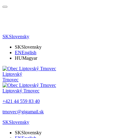
SK
Slovensky
SK
Slovensky
EN
English
HU
Magyar
Liptovský
Trnovec
Liptovský Trnovec
+421 44 559 83 40
trnovec@gigamail.sk
SK
Slovensky
SK
Slovensky