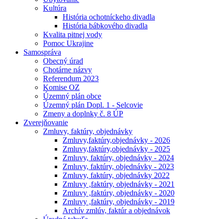
Kultúra
História ochotníckeho divadla
História bábkového divadla
Kvalita pitnej vody
Pomoc Ukrajine
Samospráva
Obecný úrad
Chotárne názvy
Referendum 2023
Komise OZ
Územný plán obce
Územný plán Dopl. 1 - Selcovie
Zmeny a doplnky č. 8 ÚP
Zverejňovanie
Zmluvy, faktúry, objednávky
Zmluvy,faktúry,objednávky - 2026
Zmluvy,faktúry,objednávky - 2025
Zmluvy, faktúry, objednávky - 2024
Zmluvy, faktúry, objednávky - 2023
Zmluvy, faktúry, objednávky 2022
Zmluvy ,faktúry, objednávky - 2021
Zmluvy ,faktúry, objednávky - 2020
Zmluvy ,faktúry, objednávky - 2019
Archív zmlúv, faktúr a objednávok