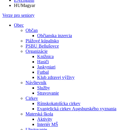
EN
English
HU
Magyar
Verze pro seniory
Obec
Občan
Občianska inzercia
Plážové kúpalisko
PSBU Beňušovce
Organizácie
Knižnica
Hasiči
Jaskyniari
Futbal
Klub zdravej výživy
Návštevník
Služby
Stravovanie
Cirkev
Rímskokatolícka cirkev
Evanjelická cirkev Augsburského vyznania
Materská škola
Aktivity
Interiér MŠ
Ubytovanie