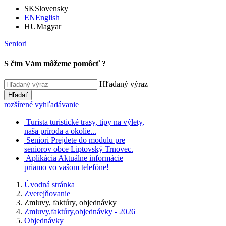
SK
Slovensky
EN
English
HU
Magyar
Seniori
S čím Vám môžeme pomôcť ?
Hľadaný výraz
Hľadať
rozšírené vyhľadávanie
Turista
turistické trasy, tipy na výlety,
naša príroda a okolie...
Seniori
Prejdete do modulu pre
seniorov obce Liptovský Trnovec.
Aplikácia
Aktuálne informácie
priamo vo vašom telefóne!
Úvodná stránka
Zverejňovanie
Zmluvy, faktúry, objednávky
Zmluvy,faktúry,objednávky - 2026
Objednávky