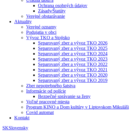
Úradná tabuľa
Ochrana osobných údajov
Zásady⁄Štatúty
Verejné obstarávanie
Aktuality
Verejné oznamy
Podujatia v obci
Vývoz TKO a Stojisko
Separovaný zber a vývoz TKO 2026
Separovaný zber a vývoz TKO 2025
Separovaný zber a vývoz TKO 2024
Separovaný zber a vývoz TKO 2023
Separovaný zber a vývoz TKO 2022
Separovaný zber a vývoz TKO 2021
Separovaný zber a vývoz TKO 2020
Separovaný zber a vývoz TKO 2019
Zber nepotrebného šatstva
Informácie od polície
Bezpečné správanie sa ženy
Voľné pracovné miesta
Program KINO a Dom kultúry v Liptovskom Mikuláši
Covid automat
Kontakt
SK
Slovensky