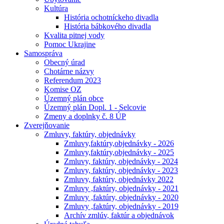
Kultúra
História ochotníckeho divadla
História bábkového divadla
Kvalita pitnej vody
Pomoc Ukrajine
Samospráva
Obecný úrad
Chotárne názvy
Referendum 2023
Komise OZ
Územný plán obce
Územný plán Dopl. 1 - Selcovie
Zmeny a doplnky č. 8 ÚP
Zverejňovanie
Zmluvy, faktúry, objednávky
Zmluvy,faktúry,objednávky - 2026
Zmluvy,faktúry,objednávky - 2025
Zmluvy, faktúry, objednávky - 2024
Zmluvy, faktúry, objednávky - 2023
Zmluvy, faktúry, objednávky 2022
Zmluvy ,faktúry, objednávky - 2021
Zmluvy ,faktúry, objednávky - 2020
Zmluvy ,faktúry, objednávky - 2019
Archív zmlúv, faktúr a objednávok