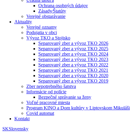
Úradná tabuľa
Ochrana osobných údajov
Zásady⁄Štatúty
Verejné obstarávanie
Aktuality
Verejné oznamy
Podujatia v obci
Vývoz TKO a Stojisko
Separovaný zber a vývoz TKO 2026
Separovaný zber a vývoz TKO 2025
Separovaný zber a vývoz TKO 2024
Separovaný zber a vývoz TKO 2023
Separovaný zber a vývoz TKO 2022
Separovaný zber a vývoz TKO 2021
Separovaný zber a vývoz TKO 2020
Separovaný zber a vývoz TKO 2019
Zber nepotrebného šatstva
Informácie od polície
Bezpečné správanie sa ženy
Voľné pracovné miesta
Program KINO a Dom kultúry v Liptovskom Mikuláši
Covid automat
Kontakt
SK
Slovensky