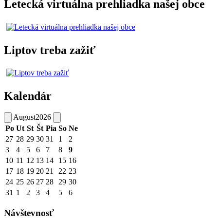
Letecká virtuálna prehliadka našej obce
Liptov treba zažiť
Kalendár
August
2026
Po
Ut
St
Št
Pia
So
Ne
27
28
29
30
31
1
2
3
4
5
6
7
8
9
10
11
12
13
14
15
16
17
18
19
20
21
22
23
24
25
26
27
28
29
30
31
1
2
3
4
5
6
Návštevnosť