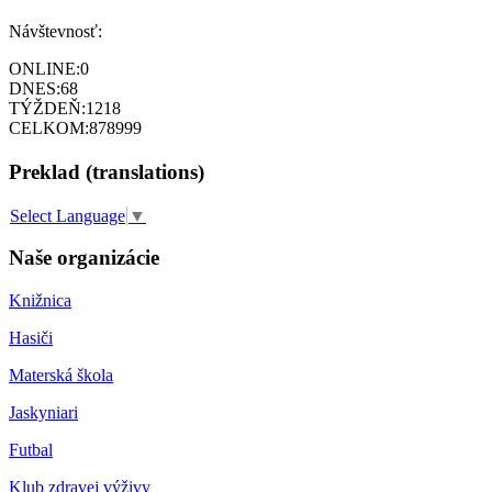
Návštevnosť:
ONLINE:
0
DNES:
68
TÝŽDEŇ:
1218
CELKOM:
878999
Preklad (translations)
Select Language
▼
Naše organizácie
Knižnica
Hasiči
Materská škola
Jaskyniari
Futbal
Klub zdravej výživy