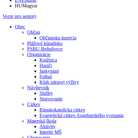
EN
English
HU
Magyar
Verze pro seniory
Obec
Občan
Občianska inzercia
Plážové kúpalisko
PSBU Beňušovce
Organizácie
Knižnica
Hasiči
Jaskyniari
Futbal
Klub zdravej výživy
Návštevník
Služby
Stravovanie
Cirkev
Rímskokatolícka cirkev
Evanjelická cirkev Augsburského vyznania
Materská škola
Aktivity
Interiér MŠ
Ubytovanie