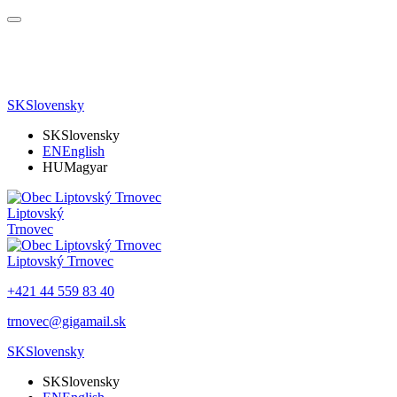
SK
Slovensky
SK
Slovensky
EN
English
HU
Magyar
Liptovský
Trnovec
Liptovský Trnovec
+421 44 559 83 40
trnovec@gigamail.sk
SK
Slovensky
SK
Slovensky