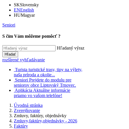
SK
Slovensky
EN
English
HU
Magyar
Seniori
S čím Vám môžeme pomôcť ?
Hľadaný výraz
Hľadať
rozšírené vyhľadávanie
Turista
turistické trasy, tipy na výlety,
naša príroda a okolie...
Seniori
Prejdete do modulu pre
seniorov obce Liptovský Trnovec.
Aplikácia
Aktuálne informácie
priamo vo vašom telefóne!
Úvodná stránka
Zverejňovanie
Zmluvy, faktúry, objednávky
Zmluvy,faktúry,objednávky - 2026
Faktúry