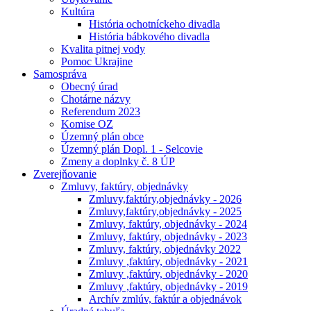
Kultúra
História ochotníckeho divadla
História bábkového divadla
Kvalita pitnej vody
Pomoc Ukrajine
Samospráva
Obecný úrad
Chotárne názvy
Referendum 2023
Komise OZ
Územný plán obce
Územný plán Dopl. 1 - Selcovie
Zmeny a doplnky č. 8 ÚP
Zverejňovanie
Zmluvy, faktúry, objednávky
Zmluvy,faktúry,objednávky - 2026
Zmluvy,faktúry,objednávky - 2025
Zmluvy, faktúry, objednávky - 2024
Zmluvy, faktúry, objednávky - 2023
Zmluvy, faktúry, objednávky 2022
Zmluvy ,faktúry, objednávky - 2021
Zmluvy ,faktúry, objednávky - 2020
Zmluvy ,faktúry, objednávky - 2019
Archív zmlúv, faktúr a objednávok