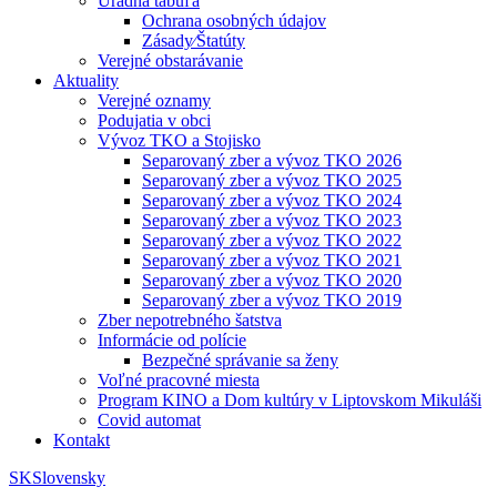
Úradná tabuľa
Ochrana osobných údajov
Zásady⁄Štatúty
Verejné obstarávanie
Aktuality
Verejné oznamy
Podujatia v obci
Vývoz TKO a Stojisko
Separovaný zber a vývoz TKO 2026
Separovaný zber a vývoz TKO 2025
Separovaný zber a vývoz TKO 2024
Separovaný zber a vývoz TKO 2023
Separovaný zber a vývoz TKO 2022
Separovaný zber a vývoz TKO 2021
Separovaný zber a vývoz TKO 2020
Separovaný zber a vývoz TKO 2019
Zber nepotrebného šatstva
Informácie od polície
Bezpečné správanie sa ženy
Voľné pracovné miesta
Program KINO a Dom kultúry v Liptovskom Mikuláši
Covid automat
Kontakt
SK
Slovensky