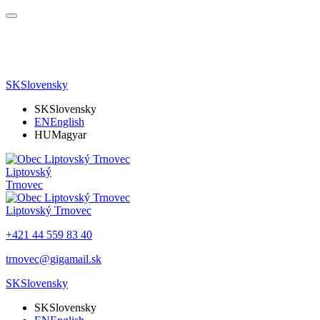
SK
Slovensky
SK
Slovensky
EN
English
HU
Magyar
Liptovský
Trnovec
Liptovský Trnovec
+421 44 559 83 40
trnovec@gigamail.sk
SK
Slovensky
SK
Slovensky