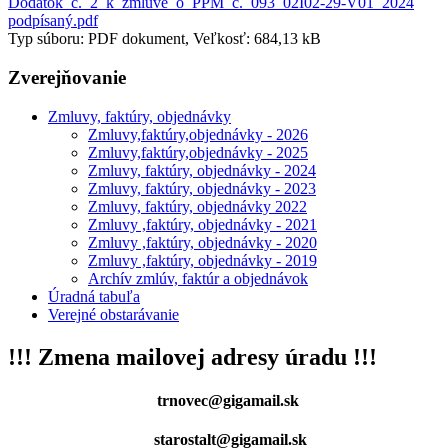
Dodatok_c._2_k_zmluve_o_PPM_c._093_02I02-29-V01_2024
podpísaný.pdf
Typ súboru: PDF dokument, Veľkosť: 684,13 kB
Zverejňovanie
Zmluvy, faktúry, objednávky
Zmluvy,faktúry,objednávky - 2026
Zmluvy,faktúry,objednávky - 2025
Zmluvy, faktúry, objednávky - 2024
Zmluvy, faktúry, objednávky - 2023
Zmluvy, faktúry, objednávky 2022
Zmluvy ,faktúry, objednávky - 2021
Zmluvy ,faktúry, objednávky - 2020
Zmluvy ,faktúry, objednávky - 2019
Archív zmlúv, faktúr a objednávok
Úradná tabuľa
Verejné obstarávanie
!!! Zmena mailovej adresy úradu !!!
trnovec@gigamail.sk
starostalt@gigamail.sk