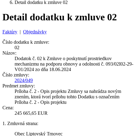
Detail dodatku k zmluve 02
Detail dodatku k zmluve 02
Faktúry
|
Objednávky
Číslo dodatku k zmluve:
02
Názov:
Dodatok č. 02 k Zmluve o poskytnutí prostriedkov
mechanizmu na podporu obnovy a odolnosti č. 093/02I02-29-
V01/2024 zo dňa 18.06.2024
Číslo zmluvy:
2024/049
Predmet zmluvy:
Príloha č. 2 - Opis projektu Zmluvy sa nahrádza novým
znením, ktorá tvorí prílohu tohto Dodatku s označením
Príloha č. 2 - Opis projektu
Cena:
245 665,65 EUR
1. Zmluvná strana:
Obec Liptovský Trnovec