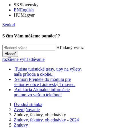
SK
Slovensky
EN
English
HU
Magyar
Seniori
S čím Vám môžeme pomôcť ?
Hľadaný výraz
Hľadať
rozšírené vyhľadávanie
Turista
turistické trasy, tipy na výlety,
naša príroda a okolie...
Seniori
Prejdete do modulu pre
seniorov obce Liptovský Trnovec.
Aplikácia
Aktuálne informácie
priamo vo vašom telefóne!
Úvodná stránka
Zverejňovanie
Zmluvy, faktúry, objednávky
Zmluvy, faktúry, objednávky - 2024
Zmluvy