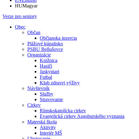
EN
English
HU
Magyar
Verze pro seniory
Obec
Občan
Občianska inzercia
Plážové kúpalisko
PSBU Beňušovce
Organizácie
Knižnica
Hasiči
Jaskyniari
Futbal
Klub zdravej výživy
Návštevník
Služby
Stravovanie
Cirkev
Rímskokatolícka cirkev
Evanjelická cirkev Augsburského vyznania
Materská škola
Aktivity
Interiér MŠ
Ubytovanie