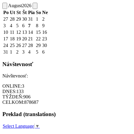
August
2026
Po
Ut
St
Št
Pia
So
Ne
27
28
29
30
31
1
2
3
4
5
6
7
8
9
10
11
12
13
14
15
16
17
18
19
20
21
22
23
24
25
26
27
28
29
30
31
1
2
3
4
5
6
Návštevnosť
Návštevnosť:
ONLINE:
3
DNES:
133
TÝŽDEŇ:
906
CELKOM:
878687
Preklad (translations)
Select Language
▼