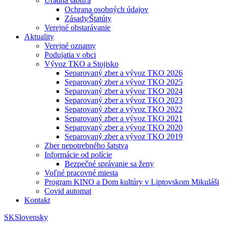
Úradná tabuľa
Ochrana osobných údajov
Zásady⁄Štatúty
Verejné obstarávanie
Aktuality
Verejné oznamy
Podujatia v obci
Vývoz TKO a Stojisko
Separovaný zber a vývoz TKO 2026
Separovaný zber a vývoz TKO 2025
Separovaný zber a vývoz TKO 2024
Separovaný zber a vývoz TKO 2023
Separovaný zber a vývoz TKO 2022
Separovaný zber a vývoz TKO 2021
Separovaný zber a vývoz TKO 2020
Separovaný zber a vývoz TKO 2019
Zber nepotrebného šatstva
Informácie od polície
Bezpečné správanie sa ženy
Voľné pracovné miesta
Program KINO a Dom kultúry v Liptovskom Mikuláši
Covid automat
Kontakt
SK
Slovensky