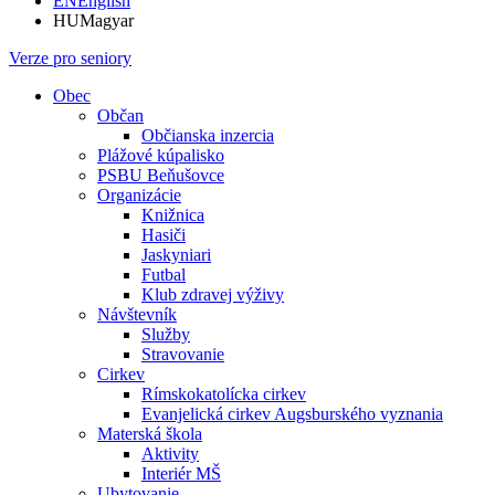
EN
English
HU
Magyar
Verze pro seniory
Obec
Občan
Občianska inzercia
Plážové kúpalisko
PSBU Beňušovce
Organizácie
Knižnica
Hasiči
Jaskyniari
Futbal
Klub zdravej výživy
Návštevník
Služby
Stravovanie
Cirkev
Rímskokatolícka cirkev
Evanjelická cirkev Augsburského vyznania
Materská škola
Aktivity
Interiér MŠ
Ubytovanie