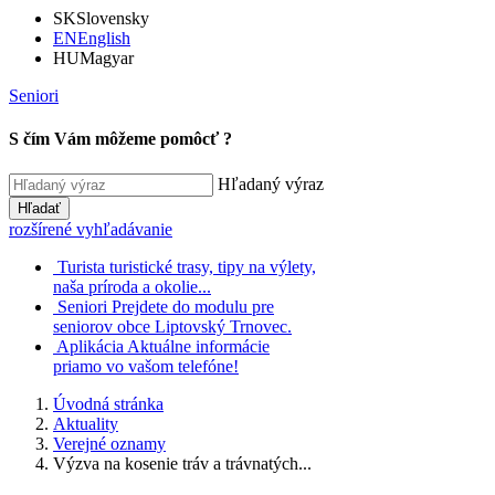
SK
Slovensky
EN
English
HU
Magyar
Seniori
S čím Vám môžeme pomôcť ?
Hľadaný výraz
Hľadať
rozšírené vyhľadávanie
Turista
turistické trasy, tipy na výlety,
naša príroda a okolie...
Seniori
Prejdete do modulu pre
seniorov obce Liptovský Trnovec.
Aplikácia
Aktuálne informácie
priamo vo vašom telefóne!
Úvodná stránka
Aktuality
Verejné oznamy
Výzva na kosenie tráv a trávnatých...