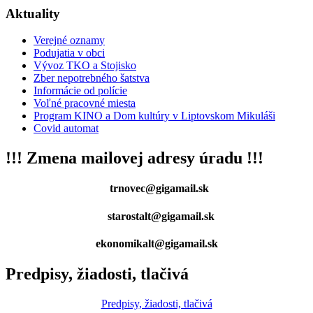
Aktuality
Verejné oznamy
Podujatia v obci
Vývoz TKO a Stojisko
Zber nepotrebného šatstva
Informácie od polície
Voľné pracovné miesta
Program KINO a Dom kultúry v Liptovskom Mikuláši
Covid automat
!!! Zmena mailovej adresy úradu !!!
trnovec@gigamail.sk
starostalt@gigamail.sk
ekonomikalt@gigamail.sk
Predpisy, žiadosti, tlačivá
Predpisy, žiadosti, tlačivá