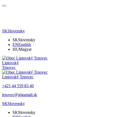
SK
Slovensky
SK
Slovensky
EN
English
HU
Magyar
Liptovský
Trnovec
Liptovský Trnovec
+421 44 559 83 40
trnovec@gigamail.sk
SK
Slovensky
SK
Slovensky