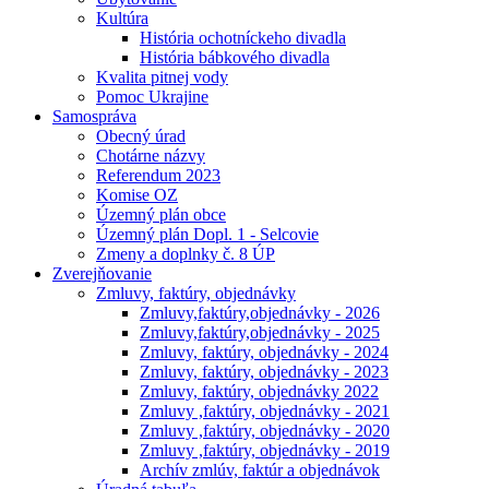
Kultúra
História ochotníckeho divadla
História bábkového divadla
Kvalita pitnej vody
Pomoc Ukrajine
Samospráva
Obecný úrad
Chotárne názvy
Referendum 2023
Komise OZ
Územný plán obce
Územný plán Dopl. 1 - Selcovie
Zmeny a doplnky č. 8 ÚP
Zverejňovanie
Zmluvy, faktúry, objednávky
Zmluvy,faktúry,objednávky - 2026
Zmluvy,faktúry,objednávky - 2025
Zmluvy, faktúry, objednávky - 2024
Zmluvy, faktúry, objednávky - 2023
Zmluvy, faktúry, objednávky 2022
Zmluvy ,faktúry, objednávky - 2021
Zmluvy ,faktúry, objednávky - 2020
Zmluvy ,faktúry, objednávky - 2019
Archív zmlúv, faktúr a objednávok